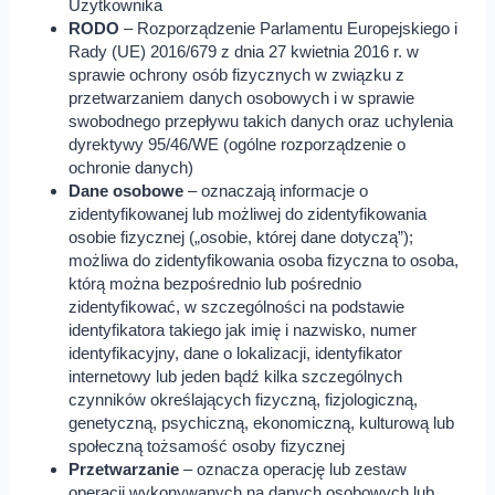
Użytkownika
RODO
– Rozporządzenie Parlamentu Europejskiego i
Rady (UE) 2016/679 z dnia 27 kwietnia 2016 r. w
sprawie ochrony osób fizycznych w związku z
przetwarzaniem danych osobowych i w sprawie
swobodnego przepływu takich danych oraz uchylenia
dyrektywy 95/46/WE (ogólne rozporządzenie o
ochronie danych)
Dane osobowe
– oznaczają informacje o
zidentyfikowanej lub możliwej do zidentyfikowania
osobie fizycznej („osobie, której dane dotyczą”);
możliwa do zidentyfikowania osoba fizyczna to osoba,
którą można bezpośrednio lub pośrednio
zidentyfikować, w szczególności na podstawie
identyfikatora takiego jak imię i nazwisko, numer
identyfikacyjny, dane o lokalizacji, identyfikator
internetowy lub jeden bądź kilka szczególnych
czynników określających fizyczną, fizjologiczną,
genetyczną, psychiczną, ekonomiczną, kulturową lub
społeczną tożsamość osoby fizycznej
Przetwarzanie
– oznacza operację lub zestaw
operacji wykonywanych na danych osobowych lub