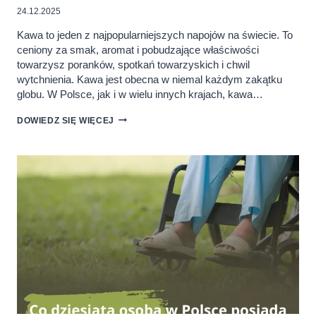
24.12.2025
Kawa to jeden z najpopularniejszych napojów na świecie. To
ceniony za smak, aromat i pobudzające właściwości
towarzysz poranków, spotkań towarzyskich i chwil
wytchnienia. Kawa jest obecna w niemal każdym zakątku
globu. W Polsce, jak i w wielu innych krajach, kawa…
ILE
DOWIEDZ SIĘ WIĘCEJ
KAWY
PIJĄ
POLACY?
GDZIE
NA
ŚWIECIE
SPOŻYWA
SIĘ
JEJ
NAJWIĘCEJ?