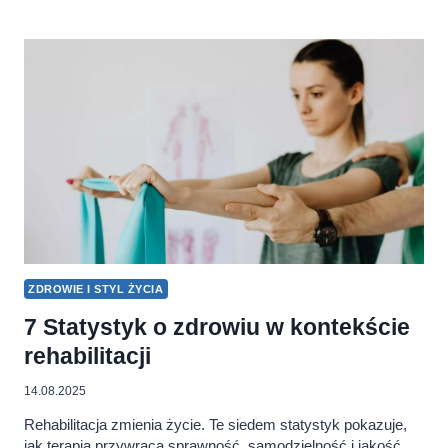
SPOŻYCIE
MAKARONU
INSTANT.
ILE
'CHIŃSKICH
ZUPEK’
ZJADAJĄ
POLACY?
ZDROWIE I STYL ŻYCIA
7 Statystyk o zdrowiu w kontekście
rehabilitacji
14.08.2025
Rehabilitacja zmienia życie. Te siedem statystyk pokazuje,
jak terapia przywraca sprawność, samodzielność i jakość