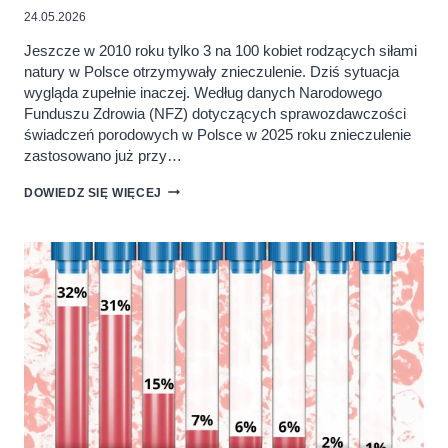
24.05.2026
Jeszcze w 2010 roku tylko 3 na 100 kobiet rodzących siłami
natury w Polsce otrzymywały znieczulenie. Dziś sytuacja
wygląda zupełnie inaczej. Według danych Narodowego
Funduszu Zdrowia (NFZ) dotyczących sprawozdawczości
świadczeń porodowych w Polsce w 2025 roku znieczulenie
zastosowano już przy…
PORODY
DOWIEDZ SIĘ WIĘCEJ
ZE
ZNIECZULENIEM
W
POLSCE.
DANE
NFZ
2010–
2025