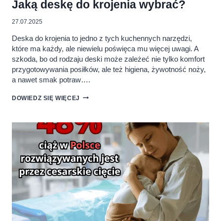
Jaką deskę do krojenia wybrać?
27.07.2025
Deska do krojenia to jedno z tych kuchennych narzędzi,
które ma każdy, ale niewielu poświęca mu więcej uwagi. A
szkoda, bo od rodzaju deski może zależeć nie tylko komfort
przygotowywania posiłków, ale też higiena, żywotność noży,
a nawet smak potraw….
JAKĄ
DOWIEDZ SIĘ WIĘCEJ
DESKĘ
DO
KROJENIA
WYBRAĆ?