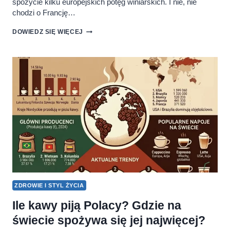
spożycie kilku europejskich potęg winiarskich. I nie, nie
chodzi o Francję…
KTO
DOWIEDZ SIĘ WIĘCEJ
PIJE
NAJWIĘCEJ
WINA
NA
ŚWIECIE?
ZDROWIE I STYL ŻYCIA
Ile kawy piją Polacy? Gdzie na
świecie spożywa się jej najwięcej?