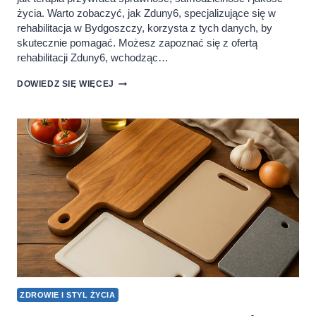
życia. Warto zobaczyć, jak Zduny6, specjalizujące się w
rehabilitacja w Bydgoszczy, korzysta z tych danych, by
skutecznie pomagać. Możesz zapoznać się z ofertą
rehabilitacji Zduny6, wchodząc…
7
DOWIEDZ SIĘ WIĘCEJ
STATYSTYK
O
ZDROWIU
W
KONTEKŚCIE
REHABILITACJI
ZDROWIE I STYL ŻYCIA