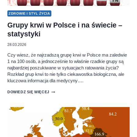
ZDROWIE I STYL ŻYCIA
Grupy krwi w Polsce i na świecie –
statystyki
28.03.2026
Czy wiesz, że najrzadszą grupę krwi w Polsce ma zaledwie
1 na 100 osób, a jednocześnie to właśnie rzadkie grupy są
najbardziej poszukiwane w sytuacjach ratowania życia?
Rozkład grup krwi to nie tylko ciekawostka biologiczna, ale
kluczowa informacja dla medycyny….
GRUPY
DOWIEDZ SIĘ WIĘCEJ
KRWI
W
POLSCE
I
NA
ŚWIECIE
–
STATYSTYKI