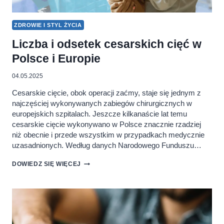
ZDROWIE I STYL ŻYCIA
Liczba i odsetek cesarskich cięć w
Polsce i Europie
04.05.2025
Cesarskie cięcie, obok operacji zaćmy, staje się jednym z
najczęściej wykonywanych zabiegów chirurgicznych w
europejskich szpitalach. Jeszcze kilkanaście lat temu
cesarskie cięcie wykonywano w Polsce znacznie rzadziej
niż obecnie i przede wszystkim w przypadkach medycznie
uzasadnionych. Według danych Narodowego Funduszu…
LICZBA
DOWIEDZ SIĘ WIĘCEJ
I
ODSETEK
CESARSKICH
CIĘĆ
W
POLSCE
I