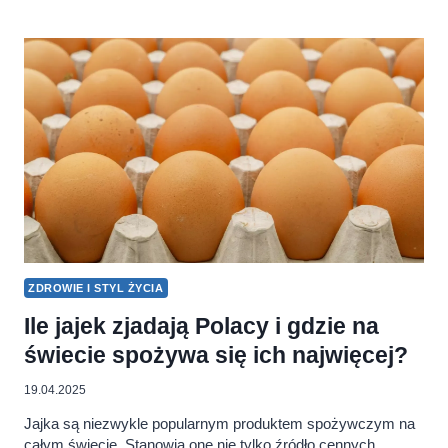
ALKOHOL.
ILE
POLACY
WYDAJĄ
NA
NAPOJE
ALKOHOLOWE?
ZDROWIE I STYL ŻYCIA
Ile jajek zjadają Polacy i gdzie na
świecie spożywa się ich najwięcej?
19.04.2025
Jajka są niezwykle popularnym produktem spożywczym na
całym świecie. Stanowią one nie tylko źródło cennych