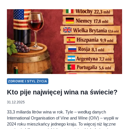
JEDZĄ
POLACY?
KTO
SPOŻYWA
ICH
NAJWIĘCEJ?
ZDROWIE I STYL ŻYCIA
Kto pije najwięcej wina na świecie?
31.12.2025
33,3 miliarda litrów wina w rok. Tyle – według danych
International Organisation of Vine and Wine (OIV) – wypili w
2024 roku mieszkańcy jednego kraju. To więcej niż łączne