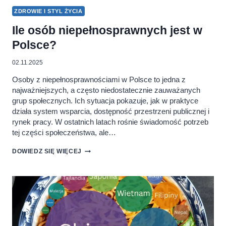
ZDROWIE I STYL ŻYCIA
Ile osób niepełnosprawnych jest w
Polsce?
02.11.2025
Osoby z niepełnosprawnościami w Polsce to jedna z
najważniejszych, a często niedostatecznie zauważanych
grup społecznych. Ich sytuacja pokazuje, jak w praktyce
działa system wsparcia, dostępność przestrzeni publicznej i
rynek pracy. W ostatnich latach rośnie świadomość potrzeb
tej części społeczeństwa, ale…
ILE
DOWIEDZ SIĘ WIĘCEJ
OSÓB
NIEPEŁNOSPRAWNYCH
JEST
W
POLSCE?