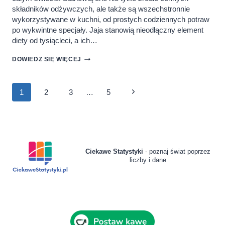
składników odżywczych, ale także są wszechstronnie
wykorzystywane w kuchni, od prostych codziennych potraw
po wykwintne specjały. Jaja stanowią nieodłączny element
diety od tysiącleci, a ich…
ILE
DOWIEDZ SIĘ WIĘCEJ
JAJEK
ZJADAJĄ
POLACY
Nawigacja
I
Następna
1
2
3
…
5
GDZIE
strony
NA
strona
ŚWIECIE
SPOŻYWA
SIĘ
ICH
NAJWIĘCEJ?
Ciekawe Statystyki
- poznaj świat poprzez
liczby i dane