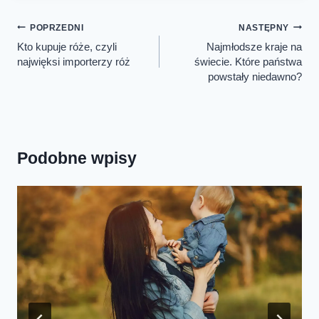
Nawigacja
POPRZEDNI
NASTĘPNY
wpisu
Kto kupuje róże, czyli
Najmłodsze kraje na
najwięksi importerzy róż
świecie. Które państwa
powstały niedawno?
Podobne wpisy