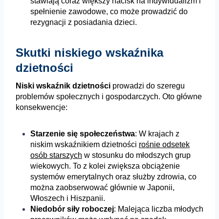
stawiają coraz większy nacisk na indywidualizm i
spełnienie zawodowe, co może prowadzić do
rezygnacji z posiadania dzieci.
Skutki niskiego wskaźnika
dzietności
Niski wskaźnik dzietności
prowadzi do szeregu
problemów społecznych i gospodarczych. Oto główne
konsekwencje:
Starzenie się społeczeństwa
: W krajach z
niskim wskaźnikiem dzietności
rośnie odsetek
osób starszych
w stosunku do młodszych grup
wiekowych. To z kolei zwiększa obciążenie
systemów emerytalnych oraz służby zdrowia, co
można zaobserwować głównie w Japonii,
Włoszech i Hiszpanii.
Niedobór siły roboczej
: Malejąca liczba młodych