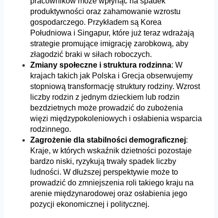
pracowników może wpłynąć na spadek
produktywności oraz zahamowanie wzrostu
gospodarczego. Przykładem są Korea
Południowa i Singapur, które już teraz wdrażają
strategie promujące imigrację zarobkową, aby
złagodzić braki w siłach roboczych.
Zmiany społeczne i struktura rodzinna
: W
krajach takich jak Polska i Grecja obserwujemy
stopniową transformację struktury rodziny. Wzrost
liczby rodzin z jednym dzieckiem lub rodzin
bezdzietnych może prowadzić do zubożenia
więzi międzypokoleniowych i osłabienia wsparcia
rodzinnego.
Zagrożenie dla stabilności demograficznej
:
Kraje, w których wskaźnik dzietności pozostaje
bardzo niski, ryzykują trwały spadek liczby
ludności. W dłuższej perspektywie może to
prowadzić do zmniejszenia roli takiego kraju na
arenie międzynarodowej oraz osłabienia jego
pozycji ekonomicznej i politycznej.