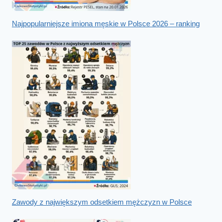
Najpopularniejsze imiona męskie w Polsce 2026 – ranking
Zawody z największym odsetkiem mężczyzn w Polsce