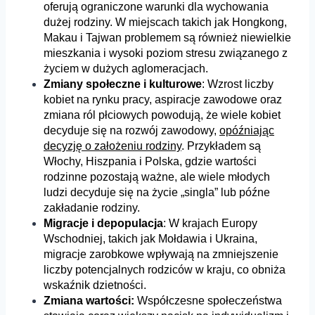
oferują ograniczone warunki dla wychowania
dużej rodziny. W miejscach takich jak Hongkong,
Makau i Tajwan problemem są również niewielkie
mieszkania i wysoki poziom stresu związanego z
życiem w dużych aglomeracjach.
Zmiany społeczne i kulturowe
: Wzrost liczby
kobiet na rynku pracy, aspiracje zawodowe oraz
zmiana ról płciowych powodują, że wiele kobiet
decyduje się na rozwój zawodowy,
opóźniając
decyzję o założeniu rodziny
. Przykładem są
Włochy, Hiszpania i Polska, gdzie wartości
rodzinne pozostają ważne, ale wiele młodych
ludzi decyduje się na życie „singla” lub późne
zakładanie rodziny.
Migracje i depopulacja
: W krajach Europy
Wschodniej, takich jak Mołdawia i Ukraina,
migracje zarobkowe wpływają na zmniejszenie
liczby potencjalnych rodziców w kraju, co obniża
wskaźnik dzietności.
Zmiana wartości:
Współczesne społeczeństwa