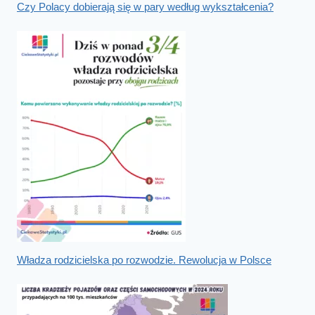
Czy Polacy dobierają się w pary według wykształcenia?
Władza rodzicielska po rozwodzie. Rewolucja w Polsce