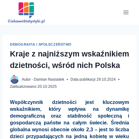
Przejdź
do
treści
DEMOGRAFIA I SPOŁECZEŃSTWO
Kraje z najniższym wskaźnikiem
dzietności, wśród nich Polska
Autor -
Damian Nasiadek
Data publikacji
29.10.2024
Zaktualizowano
20.10.2025
Współczynnik dzietności jest kluczowym
wskaźnikiem, który wpływa na dynamikę
demograficzną oraz stabilność społeczną i
gospodarczą państw na całym świecie. Średnia
globalna wynosi obecnie około 2,3 – jest to liczba
dzieci przypadających na jedną kobietę w wieku