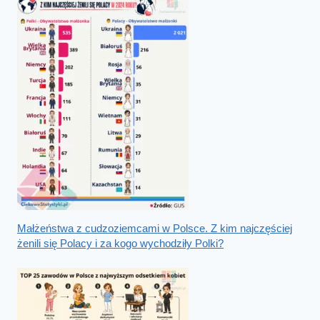
Małżeństwa z cudzoziemcami w Polsce. Z kim najczęściej
żenili się Polacy i za kogo wychodziły Polki?