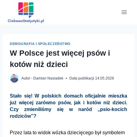
Przejdź
do
treści
DEMOGRAFIA I SPOŁECZEŃSTWO
W Polsce jest więcej psów i
kotów niż dzieci
Autor -
Damian Nasiadek
Data publikacji
14.05.2026
Stało się! W polskich domach oficjalnie mieszka
już więcej zarówno psów, jak i kotów niż dzieci.
Czy zmieniliśmy się w naród „psio-kocich
rodziców”?
Przez lata to widok wózka dziecięcego był symbolem