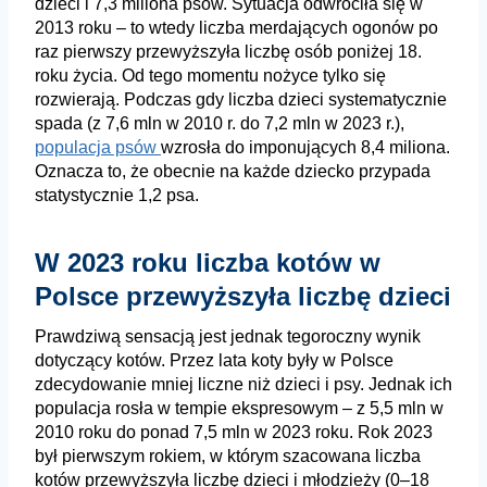
dzieci i 7,3 miliona psów. Sytuacja odwróciła się w
2013 roku – to
wtedy liczba merdających ogonów po
raz pierwszy przewyższyła liczbę osób poniżej
18.
roku życia.
Od tego momentu nożyce tylko się
rozwierają. Podczas gdy liczba dzieci
systematycznie
spada (z 7,6 mln w 2010 r. do 7,2 mln w 2023 r.),
populacja psów
wzrosła do imponujących 8,4 miliona.
Oznacza to, że obecnie na każde dziecko
przypada
statystycznie 1,2 psa.
W 2023 roku liczba kotów w
Polsce przewyższyła liczbę dzieci
Prawdziwą sensacją jest jednak tegoroczny wynik
dotyczący kotów. Przez lata koty
były w Polsce
zdecydowanie mniej liczne niż dzieci i psy. Jednak ich
populacja rosła w
tempie ekspresowym – z 5,5 mln w
2010 roku do ponad 7,5 mln w 2023 roku. Rok 2023
był pierwszym rokiem, w którym szacowana liczba
kotów przewyższyła liczbę dzieci i młodzieży (0–18