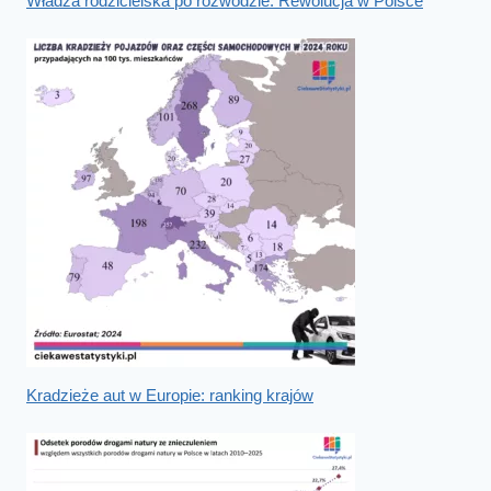
Władza rodzicielska po rozwodzie. Rewolucja w Polsce
Kradzieże aut w Europie: ranking krajów