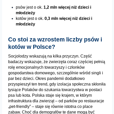
psów jest o ok.
1,2 mln więcej niż dzieci i
młodzieży
kotów jest o ok.
0,3 mln więcej niż dzieci i
młodzieży
Co stoi za wzrostem liczby psów i
kotów w Polsce?
Socjolodzy wskazują na kilka przyczyn. Część
badaczy wskazuje, że zwierzęta coraz częściej pełnią
rolę emocjonalnych towarzyszy i członków
gospodarstwa domowego, szczególnie wśród singli i
par bez dzieci.
Okres pandemii dodatkowo
przyspieszył ten trend,
gdy izolacja społeczna skłoniła
tysiące Polaków do szukania towarzystwa w postaci
psa lub kota.
Polska staje się krajem, w którym
infrastruktura dla zwierząt – od parków po
restauracje
„pet-friendly” – staje się równie istotna co place
zabaw. Choć dla
demografów te dane mogą być