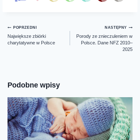
Nawigacja
POPRZEDNI
NASTĘPNY
wpisu
Największe zbiórki
Porody ze znieczuleniem w
charytatywne w Polsce
Polsce. Dane NFZ 2010–
2025
Podobne wpisy