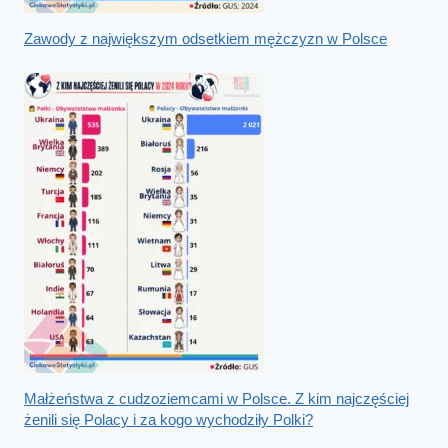
Zawody z największym odsetkiem mężczyzn w Polsce
Małżeństwa z cudzoziemcami w Polsce. Z kim najczęściej
żenili się Polacy i za kogo wychodziły Polki?