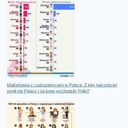
Małżeństwa z cudzoziemcami w Polsce. Z kim najczęściej
żenili się Polacy i za kogo wychodziły Polki?