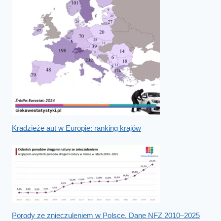
Kradzieże aut w Europie: ranking krajów
Porody ze znieczuleniem w Polsce. Dane NFZ 2010–2025