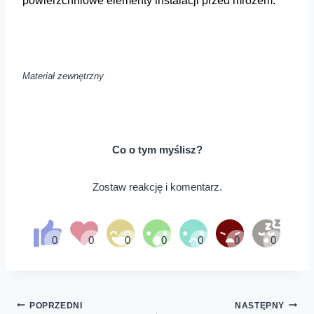
powierzchniowe elementy instalacji przed mrozem.
Materiał zewnętrzny
Co o tym myślisz?
Zostaw reakcję i komentarz.
Nawigacja
POPRZEDNI
NASTĘPNY