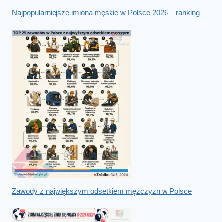
Najpopularniejsze imiona męskie w Polsce 2026 – ranking
Zawody z największym odsetkiem mężczyzn w Polsce