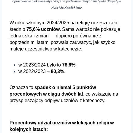
opracowanie ciekawestatystyki.pl na podstawie danych Instytutu Statystyki
Kościoła Katolickiego
W roku szkolnym 2024/2025 na religię uczęszczało
średnio
75,6% uczniów
. Sama wartość nie pokazuje
jednak skali zmian — dopiero porównanie z
poprzednimi latami pozwala zauważyć, jak szybko
maleje uczestnictwo w katechezie:
w 2023/2024 było to
78,6%
,
w 2022/2023 –
80,3%
.
Oznacza to
spadek o niemal 5 punktów
procentowych w ciągu dwóch lat
, co wskazuje na
przyspieszający odpływ uczniów z katechezy.
Procentowy udział uczniów w lekcjach religii w
kolejnych latach: