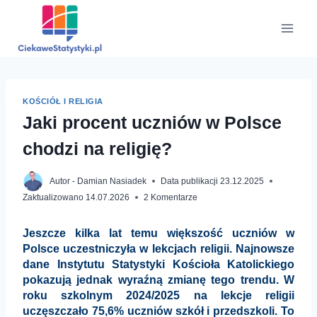
Przejdź
do
treści
KOŚCIÓŁ I RELIGIA
Jaki procent uczniów w Polsce
chodzi na religię?
Autor -
Damian Nasiadek
Data publikacji
23.12.2025
Zaktualizowano
14.07.2026
2 Komentarze
Jeszcze kilka lat temu większość uczniów w
Polsce uczestniczyła w lekcjach religii. Najnowsze
dane Instytutu Statystyki Kościoła Katolickiego
pokazują jednak wyraźną zmianę tego trendu. W
roku szkolnym 2024/2025 na lekcje religii
uczęszczało 75,6% uczniów szkół i przedszkoli. To