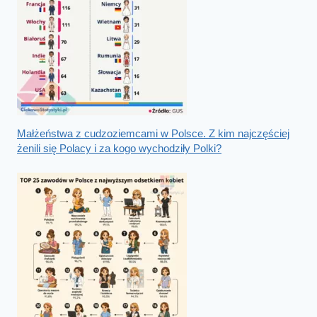
Małżeństwa z cudzoziemcami w Polsce. Z kim najczęściej
żenili się Polacy i za kogo wychodziły Polki?